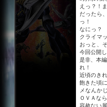
えっ？！
だったら
っ！
なにっ？
クライマ
おっと、
今回公開
是非、本
れ！
近頃のき
飽きた頃
メなんか
ＯＶＡな
容赦ない