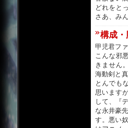
どれをと
さあ、み
構成・
甲児君フ
こんな邪
きません
海動剣と
とんでも
思います
して、『
な永井豪
す。悪い