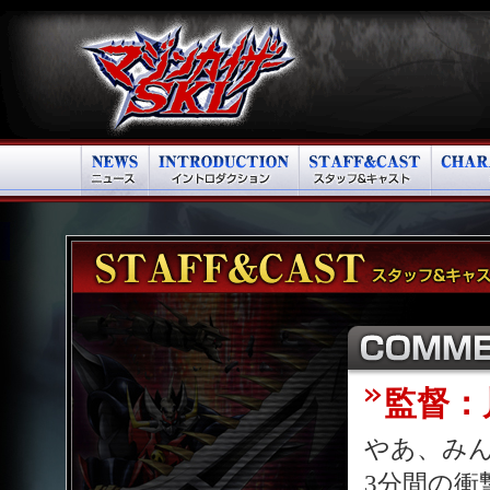
監督：
やあ、み
3分間の