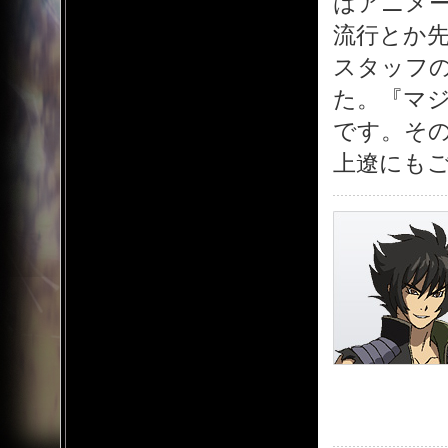
はアニメ
流行とか
スタッフ
た。『マ
です。そ
上遼にも